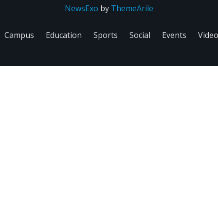
NewsExo
by
ThemeArile
Campus
Education
Sports
Social
Events
Vide