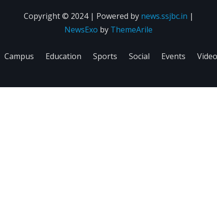
Copyright © 2024 | Powered by
news.ssjbc.in
|
NewsExo
by
ThemeArile
Campus
Education
Sports
Social
Events
Vide