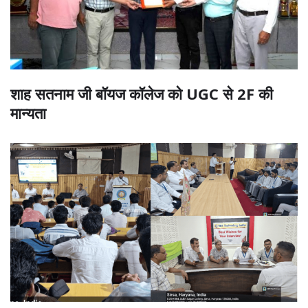
शाह सतनाम जी बॉयज कॉलेज को UGC से 2F की
मान्यता