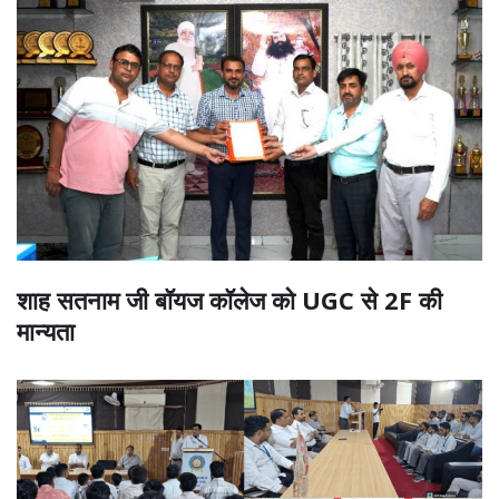
शाह सतनाम जी बॉयज कॉलेज को UGC से 2F की
मान्यता